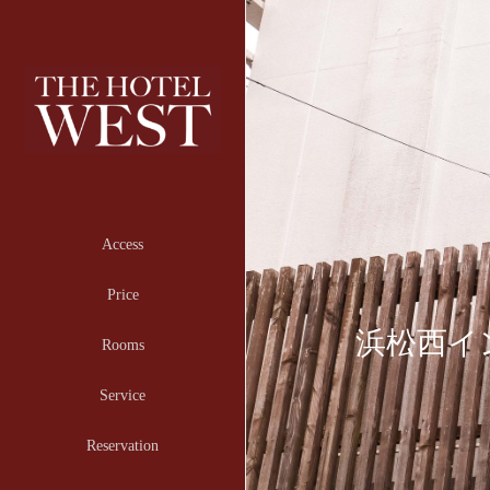
Access
Price
浜松西イ
Rooms
Service
Reservation