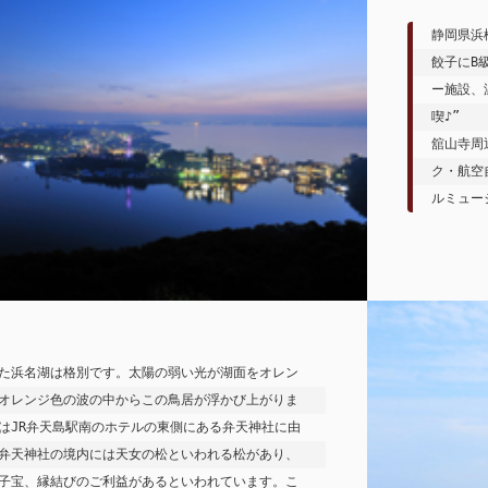
静岡県浜
餃子にB
ー施設、
喫♪” 
舘山寺周
ク・航空
ルミュー
た浜名湖は格別です。太陽の弱い光が湖面をオレン
オレンジ色の波の中からこの鳥居が浮かび上がりま
はJR弁天島駅南のホテルの東側にある弁天神社に由
弁天神社の境内には天女の松といわれる松があり、
子宝、縁結びのご利益があるといわれています。こ