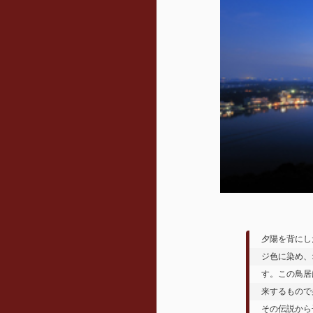
夕陽を背にし
ジ色に染め、
す。この鳥居
来するもので
その伝説から