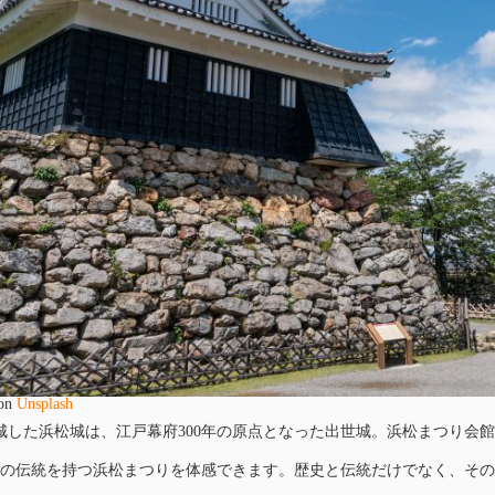
on
Unsplash
在城した浜松城は、江戸幕府300年の原点となった出世城。浜松まつり会
以上の伝統を持つ浜松まつりを体感できます。歴史と伝統だけでなく、そ