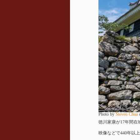
Photo by
Steven Chua
徳川家康が17年間
映像などで440年